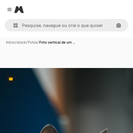
Magnific
Close menu
Pesqui
Início
/
stock
/
Fotos
/
Foto vertical de um …
Premium