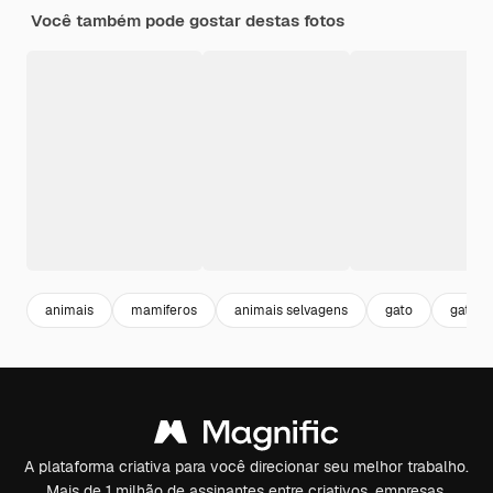
Você também pode gostar destas fotos
animais
mamiferos
animais selvagens
gato
gato p
A plataforma criativa para você direcionar seu melhor trabalho.
Mais de 1 milhão de assinantes entre criativos, empresas,