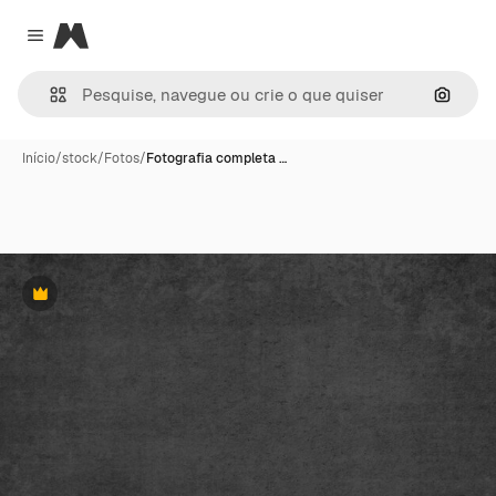
Magnific
Close menu
Pesqui
Início
/
stock
/
Fotos
/
Fotografia completa …
Premium