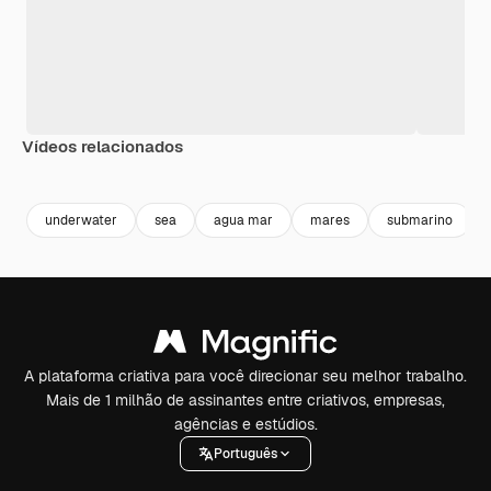
Vídeos relacionados
Premium
Premium
Gerado por IA
Premium
Premium
underwater
sea
agua mar
mares
submarino
A plataforma criativa para você direcionar seu melhor trabalho.
Mais de 1 milhão de assinantes entre criativos, empresas,
agências e estúdios.
Português