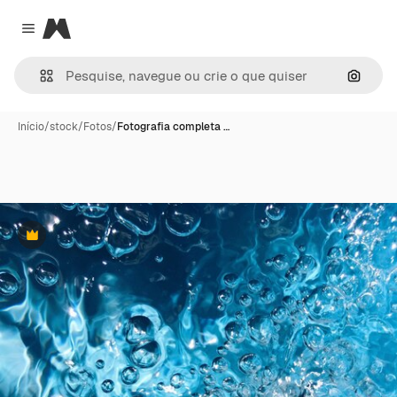
Magnific
Close menu
Pesqui
Início
/
stock
/
Fotos
/
Fotografia completa …
Premium