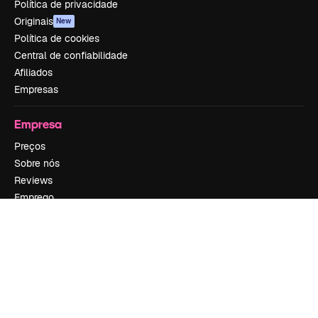
Política de privacidade
Originais
New
Política de cookies
Central de confiabilidade
Afiliados
Empresas
Empresa
Preços
Sobre nós
Reviews
Emprego
Tendências de pesquisa
Blog
Eventos
Slidesgo
Vender conteúdo
Sala de imprensa
Procurando por magnific.ai?