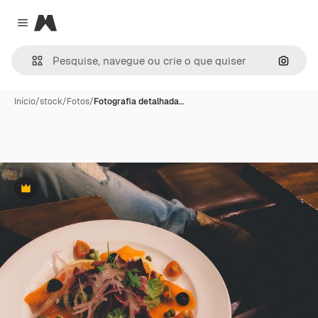
Magnific
Close menu
Pesqui
Início
/
stock
/
Fotos
/
Fotografia detalhada…
Premium