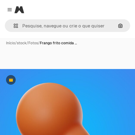
Magnific
Close menu
Pesqui
Início
/
stock
/
Fotos
/
Frango frito comida …
Premium