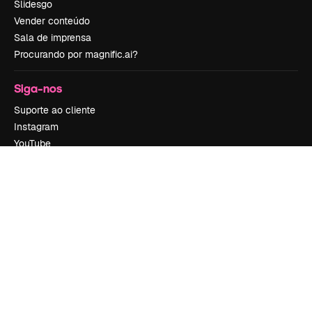
Slidesgo
Vender conteúdo
Sala de imprensa
Procurando por magnific.ai?
Siga-nos
Suporte ao cliente
Instagram
YouTube
LinkedIn
TikTok
Discord
X
Reddit
Copyright © 2010-
2026
Freepik Company S.L.U.
Todos os direitos
reservados
.