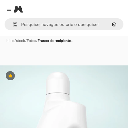
Magnific
Close menu
Pesqui
Início
/
stock
/
Fotos
/
Frasco de recipiente…
Premium