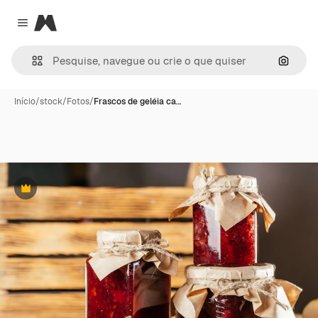
Magnific
Close menu
Pesqui
Início
/
stock
/
Fotos
/
Frascos de geléia ca…
Premium