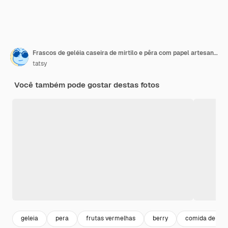
Frascos de geléia caseira de mirtilo e pêra com papel artesanal nas tampas da mesa de madeira, ao lado de mirtilos frescos
tatsy
Você também pode gostar destas fotos
geleia
pera
frutas vermelhas
berry
comida delicio