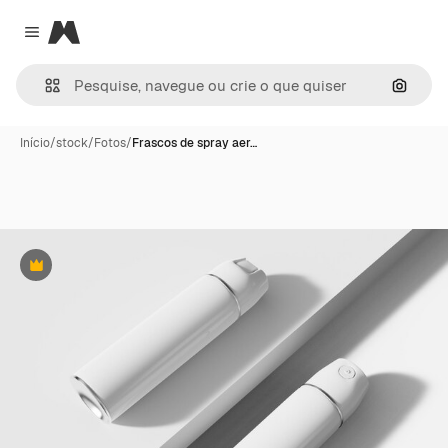
Magnific
Close menu
Pesqui
Início
/
stock
/
Fotos
/
Frascos de spray aer…
Premium