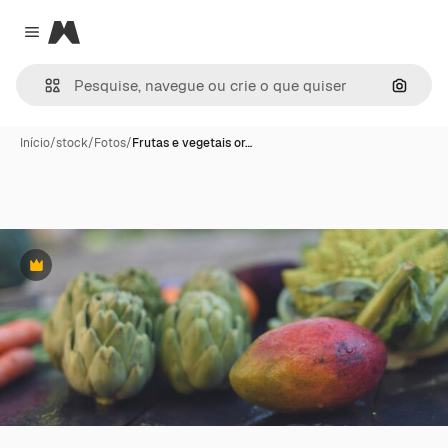
Magnific
Close menu
Pesqui
Início
/
stock
/
Fotos
/
Frutas e vegetais or…
Premium