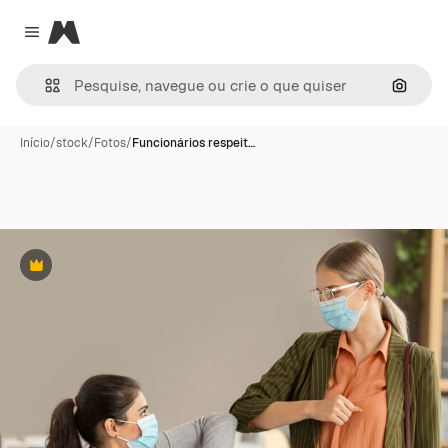
Magnific
Close menu
Pesqui
Início
/
stock
/
Fotos
/
Funcionários respeit…
Premium