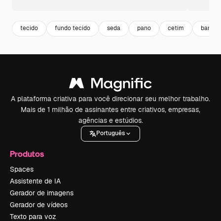
tecido
fundo tecido
seda
pano
cetim
bandei
A plataforma criativa para você direcionar seu melhor trabalho.
Mais de 1 milhão de assinantes entre criativos, empresas,
agências e estúdios.
Português
Produtos
Spaces
Assistente de IA
Gerador de imagens
Gerador de vídeos
Texto para voz