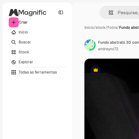
Criar
Início
/
stock
/
Fotos
/
Fundo abst
Início
Buscar
andreync72
Stock
Explorar
Todas as ferramentas
Premium