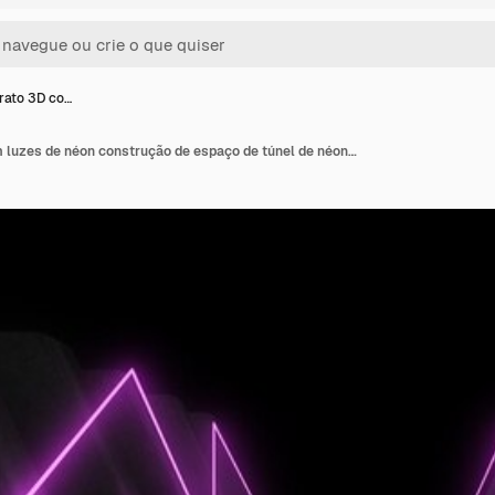
rato 3D co…
Fundo abstrato 3D com luzes de néon construção de espaço de túnel de néon ilustração 3D