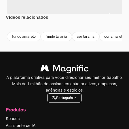
Vídeos relacionados
Premium
Premium
Premium
Premium
fundo amarelo
fundo laranja
cor laranja
cor amarela
A plataforma criativa para você direcionar seu melhor trabalho.
Mais de 1 milhão de assinantes entre criativos, empresas,
agências e estúdios.
Português
Produtos
Spaces
Assistente de IA