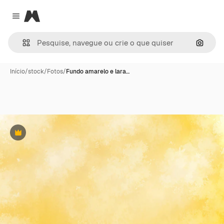
Magnific
Close menu
Pesqui
Início
/
stock
/
Fotos
/
Fundo amarelo e lara…
Premium