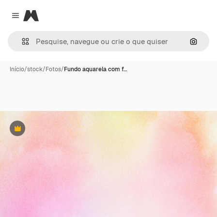
Magnific
Close menu
Pesqui
Início
/
stock
/
Fotos
/
Fundo aquarela com f…
Premium