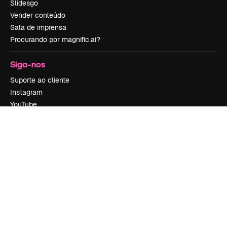
Slidesgo
Vender conteúdo
Sala de imprensa
Procurando por magnific.ai?
Siga-nos
Suporte ao cliente
Instagram
YouTube
LinkedIn
TikTok
Discord
X
Reddit
Copyright © 2010-
2026
Freepik Company S.L.U.
Todos os direitos
reservados
.