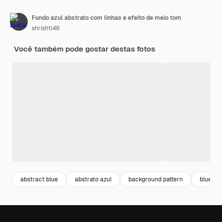
Fundo azul abstrato com linhas e efeito de meio tom
shrishti46
Você também pode gostar destas fotos
abstract blue
abstrato azul
background pattern
blue pat