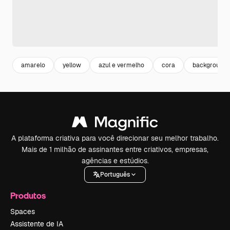
amarelo
yellow
azul e vermelho
cora
background 
A plataforma criativa para você direcionar seu melhor trabalho.
Mais de 1 milhão de assinantes entre criativos, empresas,
agências e estúdios.
Português
Produtos
Spaces
Assistente de IA