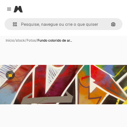
Magnific
Close menu
Pesqui
Início
/
stock
/
Fotos
/
Fundo colorido de ar…
Premium