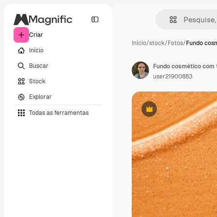
Criar
Início
/
stock
/
Fotos
/
Fundo cos
Início
Buscar
Fundo cosmético com t
user21900883
Stock
Explorar
Todas as ferramentas
Premium