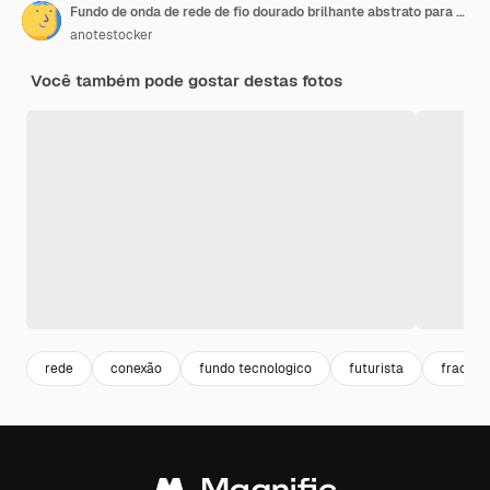
Fundo de onda de rede de fio dourado brilhante abstrato para apresentação de produtos e modelo 3D e ilustração de estilo de luxo de marca
anotestocker
Você também pode gostar destas fotos
rede
conexão
fundo tecnologico
futurista
fractal