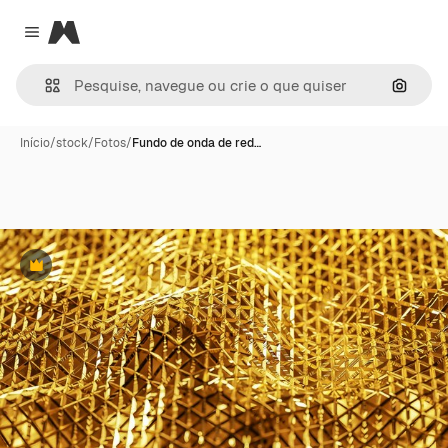
Magnific
Close menu
Pesqui
Início
/
stock
/
Fotos
/
Fundo de onda de red…
Premium