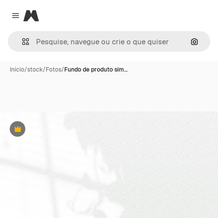
Magnific
Close menu
Pesqui
Início
/
stock
/
Fotos
/
Fundo de produto sim…
Premium