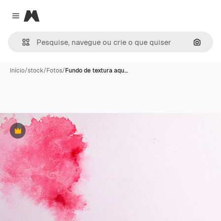
Magnific
Close menu
Pesqui
Início
/
stock
/
Fotos
/
Fundo de textura aqu…
Premium