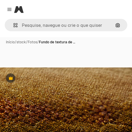
Magnific
Close menu
Pesqui
Início
/
stock
/
Fotos
/
Fundo de textura de …
Premium