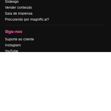
Slidesgo
Vender conteúdo
Sala de imprensa
Procurando por magnific.ai?
Siga-nos
Suporte ao cliente
Instagram
YouTube
LinkedIn
TikTok
Discord
X
Reddit
Copyright © 2010-
2026
Freepik Company S.L.U.
Todos os direitos
reservados
.