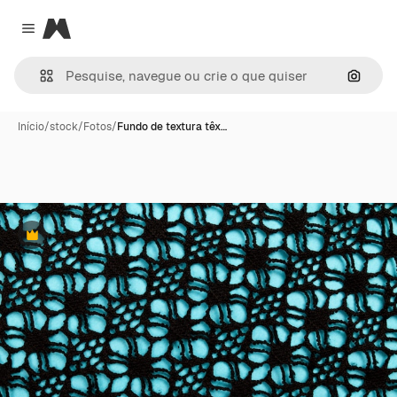
Magnific
Close menu
Pesqui
Início
/
stock
/
Fotos
/
Fundo de textura têx…
Premium