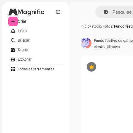
Criar
Início
/
stock
/
Fotos
/
Fundo festi
Início
Buscar
elenka_klimova
Stock
Explorar
Todas as ferramentas
Premium