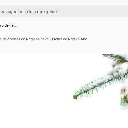
vo de gal…
Fundo festivo de galhos de árvores de Natal na neve. O tema do Natal e Ano Novo. Layout plano, vista superior