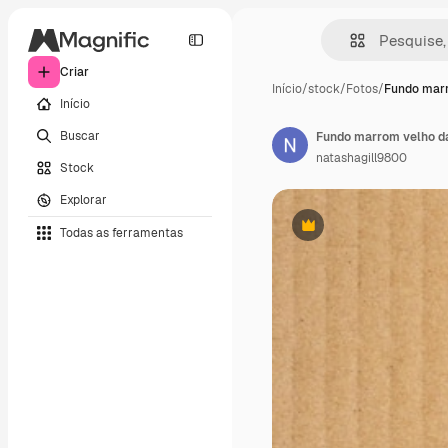
Criar
Início
/
stock
/
Fotos
/
Fundo mar
Início
Buscar
Fundo marrom velho da 
natashagill9800
Stock
Explorar
Todas as ferramentas
Premium