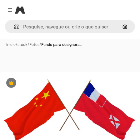
Magnific
Close menu
Pesqui
Início
/
stock
/
Fotos
/
Fundo para designers…
Premium