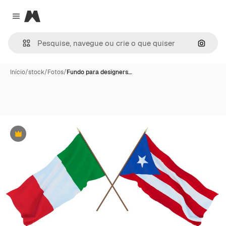
Magnific
Close menu
Pesqui
Início
/
stock
/
Fotos
/
Fundo para designers…
Premium