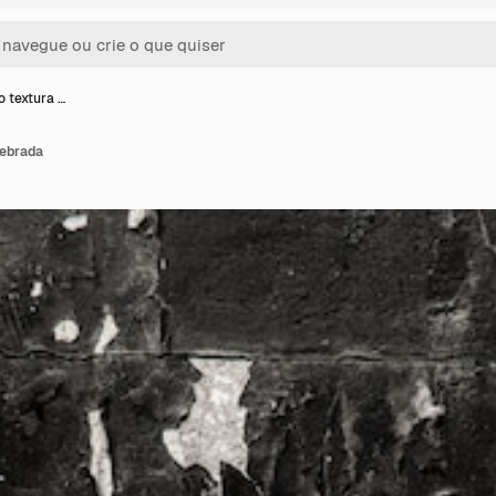
o textura …
uebrada