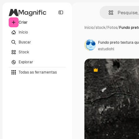
Criar
Início
/
stock
/
Fotos
/
Fundo pret
Início
Buscar
Fundo preto textura q
estudiohl
Stock
Explorar
Todas as ferramentas
Premium