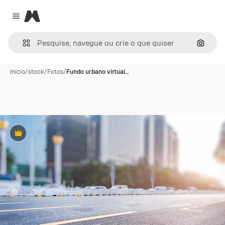
Magnific
Close menu
Pesqui
Início
/
stock
/
Fotos
/
Fundo urbano virtual…
Premium