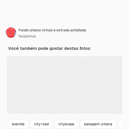
Fundo urbano virtual e estrada asfaltada
fanjianhua
Você também pode gostar destas fotos
avenida
city road
cityscape
paisagem urbana
cid