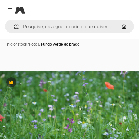
Magnific
Close menu
Pesqui
Início
/
stock
/
Fotos
/
Fundo verde do prado
Premium