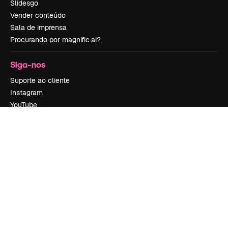
Slidesgo
Vender conteúdo
Sala de imprensa
Procurando por magnific.ai?
Siga-nos
Suporte ao cliente
Instagram
YouTube
LinkedIn
TikTok
Discord
X
Reddit
Copyright © 2010-
2026
Freepik Company S.L.U.
Todos os direitos
reservados
.