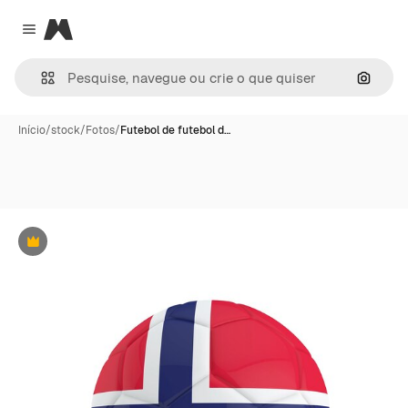
Magnific
Close menu
Pesqui
Início
/
stock
/
Fotos
/
Futebol de futebol d…
Premium