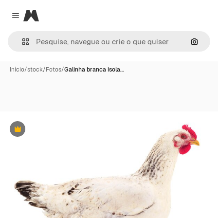
Magnific
Close menu
Pesqui
Início
/
stock
/
Fotos
/
Galinha branca isola…
Premium