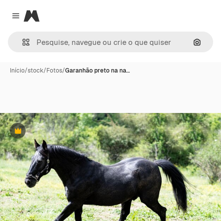
Magnific
Close menu
Pesqui
Início
/
stock
/
Fotos
/
Garanhão preto na na…
Premium