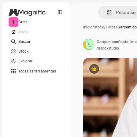
Criar
Início
/
stock
/
Fotos
/
Garçom con
Início
Buscar
gstockstudio
Stock
Explorar
Todas as ferramentas
Premium