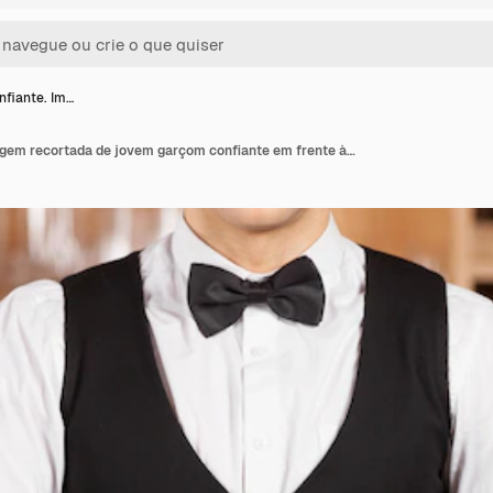
fiante. Im…
Garçom confiante. Imagem recortada de jovem garçom confiante em frente à prateleira de vinhos com uma toalha na mão