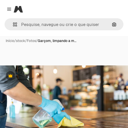
Magnific
Close menu
Pesqui
Início
/
stock
/
Fotos
/
Garçom, limpando a m…
Premium