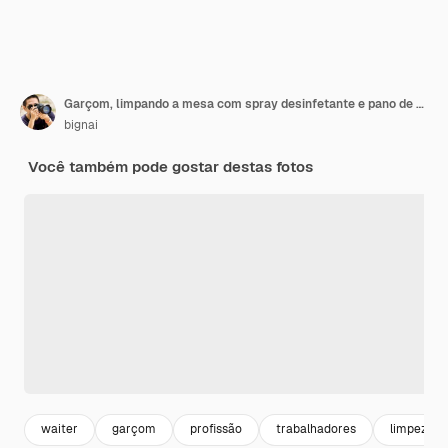
Garçom, limpando a mesa com spray desinfetante e pano de microfibra no café.
bignai
Você também pode gostar destas fotos
waiter
garçom
profissão
trabalhadores
limpeza pr