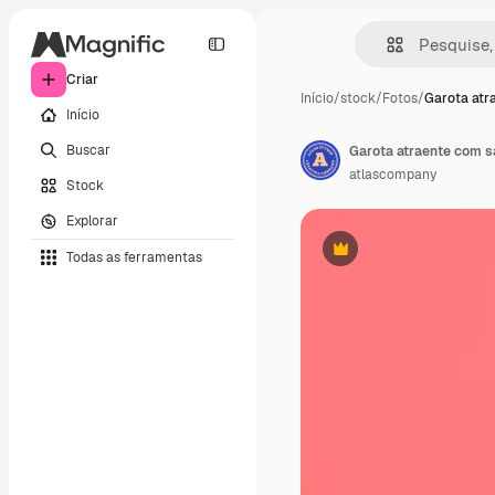
Criar
Início
/
stock
/
Fotos
/
Garota atr
Início
Buscar
Garota atraente com s
atlascompany
Stock
Explorar
Todas as ferramentas
Premium