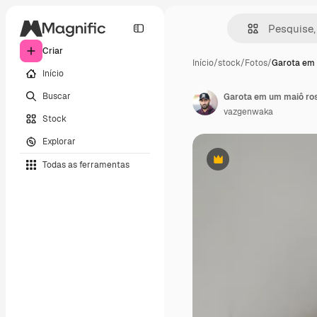
Criar
Início
/
stock
/
Fotos
/
Garota em
Início
Buscar
Garota em um maiô ro
vazgenwaka
Stock
Explorar
Todas as ferramentas
Premium