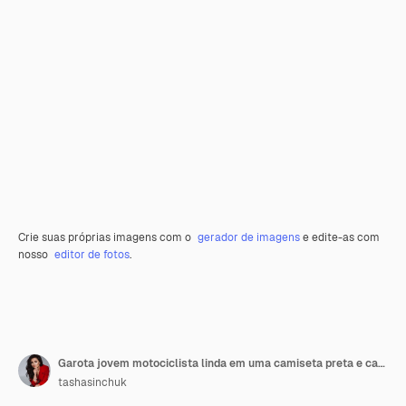
Crie suas próprias imagens com o
gerador de imagens
e edite-as com
nosso
editor de fotos
.
Garota jovem motociclista linda em uma camiseta preta e calça de couro senta-se em uma motocicleta por trás. O conceito de velocidade e liberdade
tashasinchuk