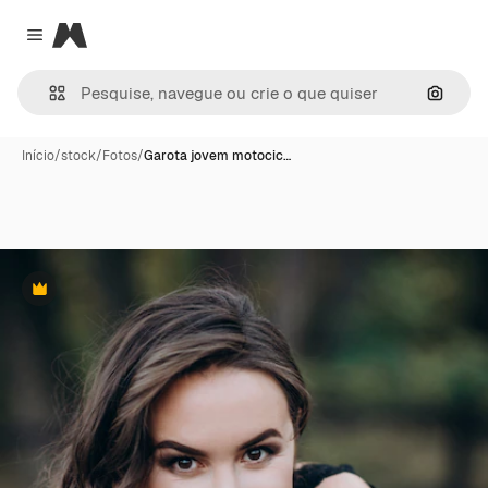
Magnific
Close menu
Pesqui
Início
/
stock
/
Fotos
/
Garota jovem motocic…
Premium