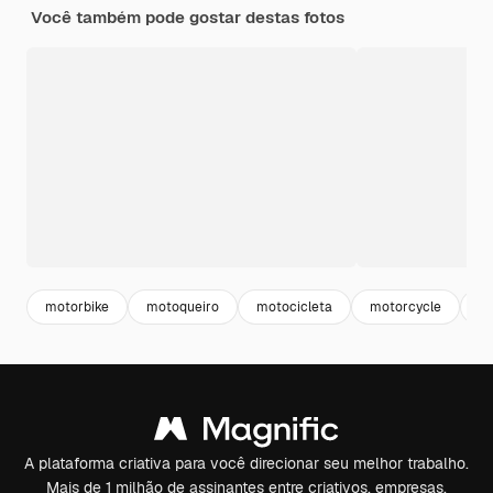
Você também pode gostar destas fotos
motorbike
motoqueiro
motocicleta
motorcycle
m
A plataforma criativa para você direcionar seu melhor trabalho.
Mais de 1 milhão de assinantes entre criativos, empresas,