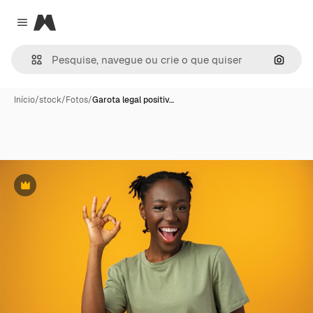
Magnific
Close menu
Pesqui
Início
/
stock
/
Fotos
/
Garota legal positiv…
Premium