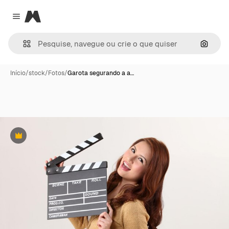
Magnific
Close menu
Pesqui
Início
/
stock
/
Fotos
/
Garota segurando a a…
Premium