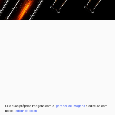
Crie suas próprias imagens com o
gerador de imagens
e edite-as com
nosso
editor de fotos
.