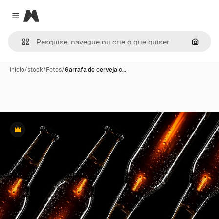
Magnific
Close menu
Pesqui
Início
/
stock
/
Fotos
/
Garrafa de cerveja c…
Premium