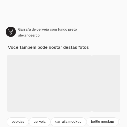
Garrafa de cerveja com fundo preto
alexandeerco
Você também pode gostar destas fotos
bebidas
cerveja
garrafa mockup
bottle mockup
g