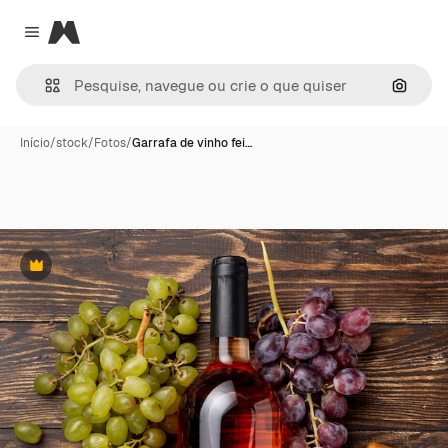
Magnific
Close menu
Pesqui
Início
/
stock
/
Fotos
/
Garrafa de vinho fei…
Premium