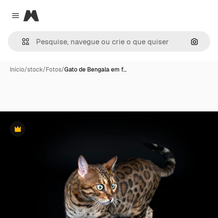
Magnific
Close menu
Pesqui
Início
/
stock
/
Fotos
/
Gato de Bengala em f…
Premium