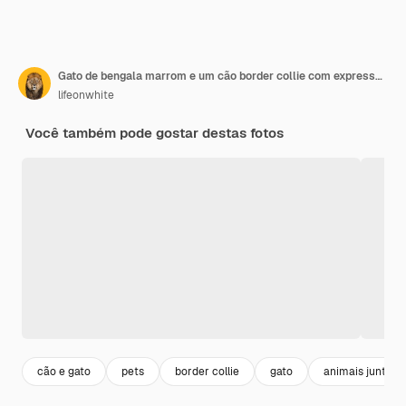
Gato de bengala marrom e um cão border collie com expressão feliz juntos em azul, olhando para a câmera
lifeonwhite
Você também pode gostar destas fotos
cão e gato
pets
border collie
gato
animais juntos