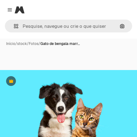
Magnific
Close menu
Pesqui
Início
/
stock
/
Fotos
/
Gato de bengala marr…
Premium