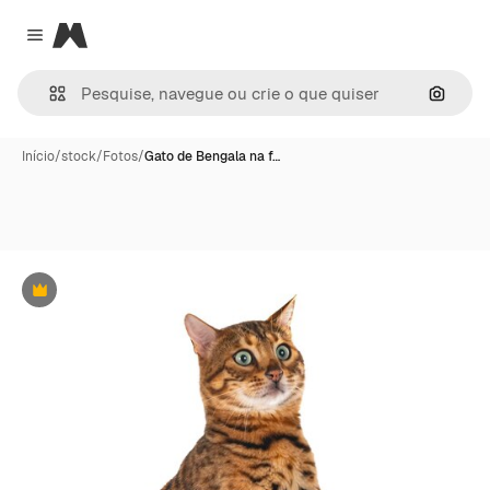
Magnific
Close menu
Pesqui
Início
/
stock
/
Fotos
/
Gato de Bengala na f…
Premium