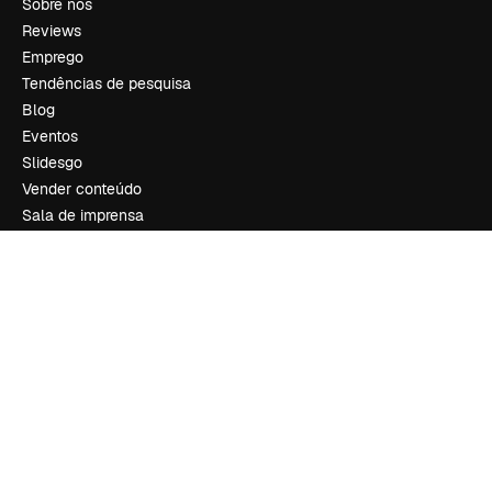
Sobre nós
Reviews
Emprego
Tendências de pesquisa
Blog
Eventos
Slidesgo
Vender conteúdo
Sala de imprensa
Procurando por magnific.ai?
Siga-nos
Suporte ao cliente
Instagram
YouTube
LinkedIn
TikTok
Discord
X