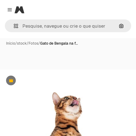
Magnific
Close menu
Pesqui
Início
/
stock
/
Fotos
/
Gato de Bengala na f…
Premium