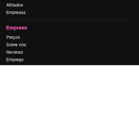
Afiliados
Empresas
Empresa
Preços
Sobre nós
Reviews
Emprego
Tendências de pesquisa
Blog
Eventos
Slidesgo
Vender conteúdo
Sala de imprensa
Procurando por magnific.ai?
Siga-nos
Suporte ao cliente