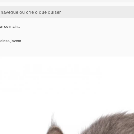
on de main…
 cinza jovem