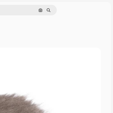
Pesquisar por imagem
Buscar