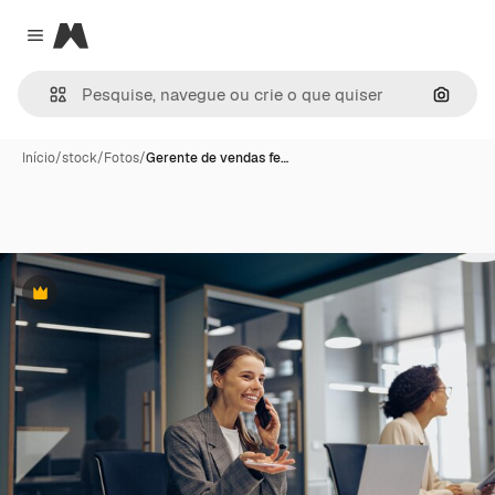
Magnific
Close menu
Pesqui
Início
/
stock
/
Fotos
/
Gerente de vendas fe…
Premium