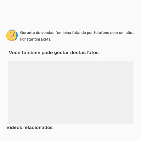
Gerente de vendas feminina falando por telefone com um cliente sentada em um coworking moderno e trabalhando em um laptop
konstantinraketa
Você também pode gostar destas fotos
Vídeos relacionados
Premium
Premium
Gerado por IA