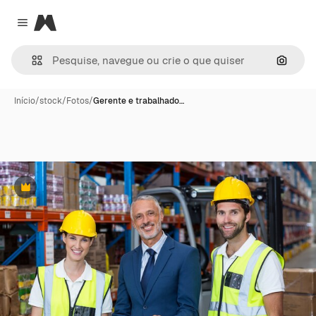
Magnific
Close menu
Pesqui
Início
/
stock
/
Fotos
/
Gerente e trabalhado…
Premium