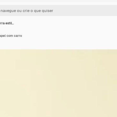
rra estil…
papel com carro