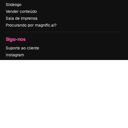
Slidesgo
Vender conteúdo
Sala de imprensa
Procurando por magnific.ai?
Siga-nos
Suporte ao cliente
Instagram
YouTube
LinkedIn
TikTok
Discord
X
Reddit
Copyright © 2010-
2026
Freepik Company S.L.U.
Todos os direitos
reservados
.