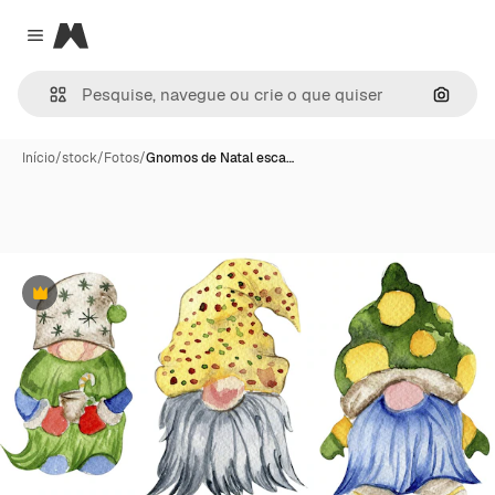
Magnific
Close menu
Pesqui
Início
/
stock
/
Fotos
/
Gnomos de Natal esca…
Premium